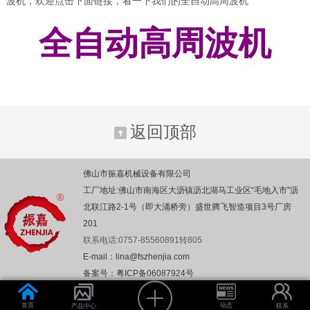
波机，欢迎点击下面链接，看一下我们的全自动高周波机
全自动高周波机
返回顶部
佛山市振嘉机械设备有限公司
工厂地址:佛山市南海区大沥镇沥北湖马工业区“毛地入市”沥
北联江路2-1号（即大涌桥旁）盛世腾飞智造项目3号厂房
201
联系电话:0757-85560891转805
E-mail：lina@fszhenjia.com
备案号：粤ICP备06087924号
首页
动态
产品中心
联系