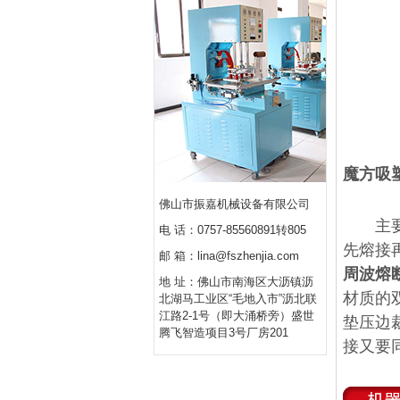
魔方吸
佛山市振嘉机械设备有限公司
主要用
电 话：0757-85560891转805
先熔接
邮 箱：lina@fszhenjia.com
周波熔
地 址：佛山市南海区大沥镇沥
材质的
北湖马工业区“毛地入市”沥北联
江路2-1号（即大涌桥旁）盛世
垫压边
腾飞智造项目3号厂房201
接又要