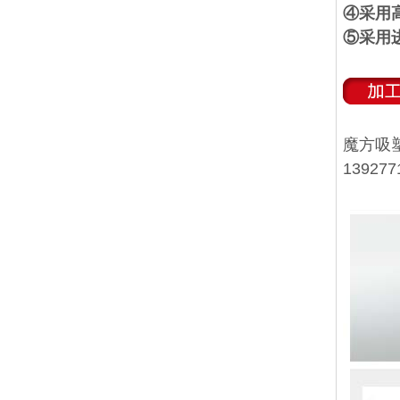
④采用
⑤采用
魔方吸
13927