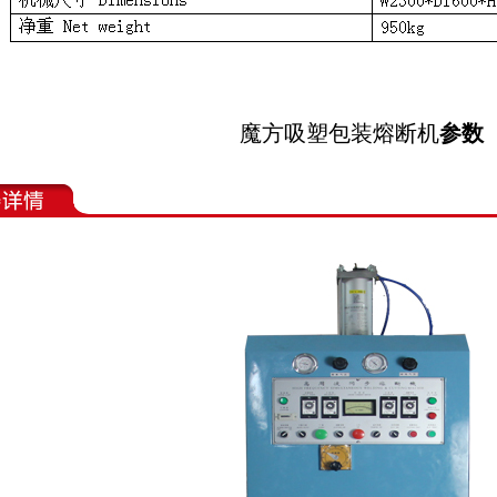
魔方吸塑包装熔断机
参数