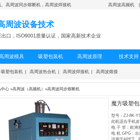
机、高周波同步熔断机，高周波焊接机
高周波高频机
注高周波设备技术
出口，ISO9001质量认证，国家高新技术企业
高周波模具
吸塑包装机
高周波原理
技术支持
吸塑包装机
|
高周波热合机
|
高周波焊接机
|
高周波熔接
品中心
»
高周波（高频机）
»
高周波同步熔断机
魔方吸塑包
型号：ZJ-8K-
此机适合手机皮
电 子 管：欧
电 机 GPG：
适用于APET、